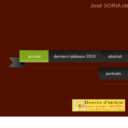
José SORIA obt
accueil
derniers tableaux 2019
abstrait
portraits