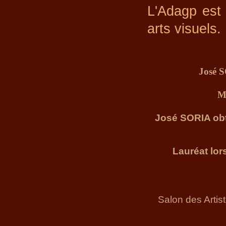
L'Adagp est 
arts visuels. 
José S
M
José SORIA obt
Lauréat lors du 
Salon des Arti