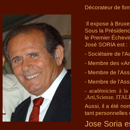
Décorateur de form
Il expose à Bruxe
Sous la Présidenc
le Premier Échevin
José SORIA est :
-
Sociétaire de l’
-
Membre des «Arts
-
Membre de l’Asso
-
Membre de l’Asso
-
académicien à la 
,Arti,Scienze. ITAL
Aussi, il a été no
tant personnelles 
Jose Soria e