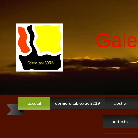
Gale
accueil
derniers tableaux 2019
abstrait
portraits